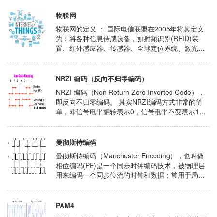
物联网
物联网的定义 ： 国际电信联盟在2005年将其定义
为：将各种信息传感设备，如射频识别(RFID)装
置、红外感应器、传感器、全球定位系统、激光扫
描器等等，与互联网结合起来而形成的一个巨大网
络，实现智能化识别和管理。 物联网是指通过......
NRZI 编码（反向不归零编码）
NRZI 编码（Non Return Zero Inverted Code），
即反向不归零编码。 其实NRZI编码方式非常的简
单，即信号电平翻转表示0，信号电平不变表示1；
例如想要表示00100010(......
曼彻斯特编码
曼彻斯特编码（Manchester Encoding），也叫做
相位编码(PE)是一个同步时钟编码技术，被物理层
用来编码一个同步位流的时钟和数据；常用于局域
网传输。在曼彻斯特编码中，每一位的中间有一跳
变，位中间的跳变既作时钟信号，又作数据信
号,......
PAM4