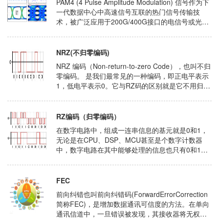
PAM4 (4 Pulse Amplitude Modulation) 信号作为下
一代数据中心中高速信号互联的热门信号传输技
术，被广泛应用于200G/400G接口的电信号或光信
号传输。 随着我们社会对数据的渴望不断......
NRZ(不归零编码)
NRZ 编码（Non-return-to-zero Code），也叫不归
零编码。 是我们最常见的一种编码，即正电平表示
1，低电平表示0。它与RZ码的区别就是它不用归
零，也就是说，一个周期可以全部用来传输数据，
这样传输的带宽就......
RZ编码（归零编码）
在数字电路中，组成一连串信息的基元就是0和1，
无论是在CPU、DSP、MCU甚至是个数字计数器
中，数字电路在其中能够处理的信息也只有0和1，
而对于任何外界的信息，计算机都能通过两个量来
描述，那就是0和1。而对于数字通信来说，想要用0
和1来传递你想......
FEC
前向纠错也叫前向纠错码(ForwardErrorCorrection
简称FEC)，是增加数据通讯可信度的方法。在单向
通讯信道中，一旦错误被发现，其接收器将无权再