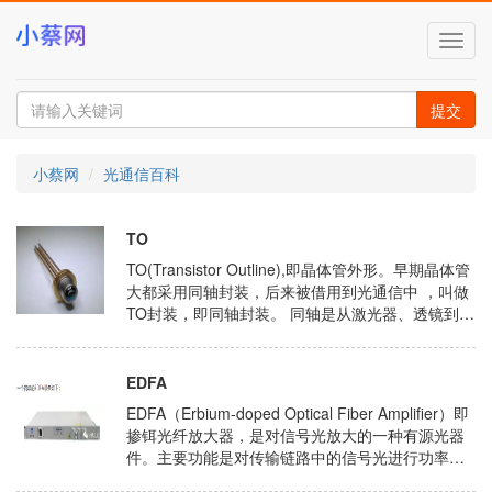
切
换
导
航
提交
小蔡网
光通信百科
TO
TO(Transistor Outline),即晶体管外形。早期晶体管
大都采用同轴封装，后来被借用到光通信中 ，叫做
TO封装，即同轴封装。 同轴是从激光器、透镜到光
纤，每个光路的中心线在同一直线上。所以TO封装
的光组件也......
EDFA
EDFA（Erbium-doped Optical Fiber Amplifier）即
掺铒光纤放大器，是对信号光放大的一种有源光器
件。主要功能是对传输链路中的信号光进行功率补
偿。 为什么用EDFA：光纤的传输损耗和色散则......