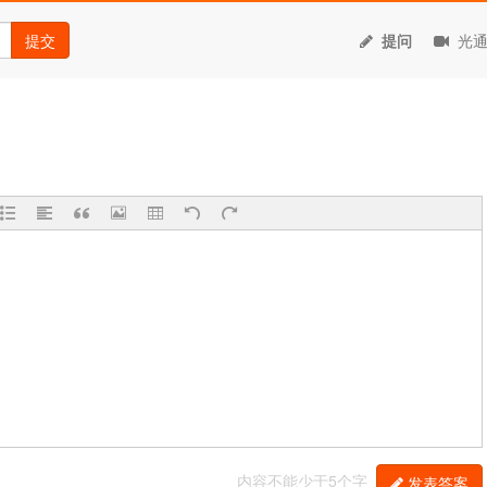
提交
提问
光通
内容不能少于5个字
发表答案