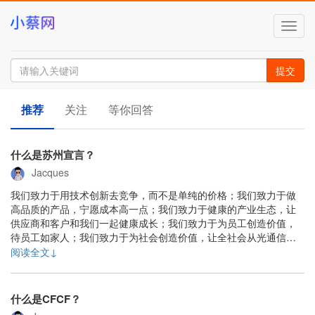
切
换
导
航
提交
推荐
关注
等你回答
什么是苏州宣言？
Jacques
我们致力于用技术创新去竞争，而不是单纯的价格；我们致力于做
高品质的产品，宁愿成本高一点；我们致力于健康的产业生态，让
供应商和客户和我们一起健康成长；我们致力于为员工创造价值，
待员工如家人；我们致力于为社会创造价值，让全社会从光通信技
术进步受益；我们致力于让地球更美好，让绿色环保生根；为更好
阅读全文↓
的光纤通信产业，做更好的光纤通信产品，这是光纤在线的苏州宣
言。......
什么是CFCF？