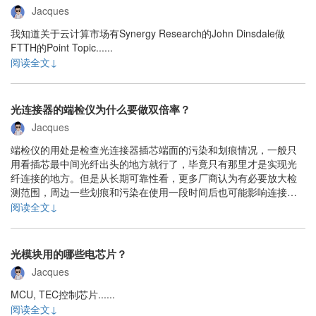
Jacques
我知道关于云计算市场有Synergy Research的John Dinsdale做
FTTH的Point Topic......
阅读全文↓
光连接器的端检仪为什么要做双倍率？
Jacques
端检仪的用处是检查光连接器插芯端面的污染和划痕情况，一般只
用看插芯最中间光纤出头的地方就行了，毕竟只有那里才是实现光
纤连接的地方。但是从长期可靠性看，更多厂商认为有必要放大检
测范围，周边一些划痕和污染在使用一段时间后也可能影响连接器
质量，所以现在一些对可靠性要求高的连接器厂家都开始使用双倍
阅读全文↓
率端检仪，也就是在普通400倍的之外，再用70倍的放大范围看一
下。按端检仪厂家深圳亿天龙的说法， ......
光模块用的哪些电芯片？
Jacques
MCU, TEC控制芯片......
阅读全文↓