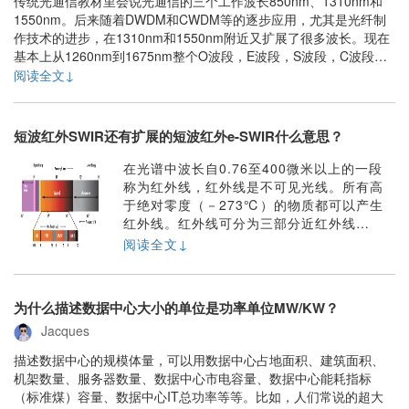
传统光通信教材里会说光通信的三个工作波长850nm、1310nm和
1550nm。后来随着DWDM和CWDM等的逐步应用，尤其是光纤制
作技术的进步，在1310nm和1550nm附近又扩展了很多波长。现在
基本上从1260nm到1675nm整个O波段，E波段，S波段，C波段，L
波段都可以使用。在短波波长附近，从850nm到950nm也开发了
阅读全文↓
SWDM技术。所谓的O,C, E, L这些频谱代号是与无线电频谱......
短波红外SWIR还有扩展的短波红外e-SWIR什么意思？
在光谱中波长自0.76至400微米以上的一段
称为红外线，红外线是不可见光线。所有高
于绝对零度（－273℃）的物质都可以产生
红外线。红外线可分为三部分近红外线
NIR（包括短波红外SWIR，典型0.9-1.7微
阅读全文↓
米，1.7到3微米左右为e-SWIR范围）、中红
外线MWIR、远红外线FIR。近红外线，波长
为(0.75-1)～(2.5-3)μm之间；中红外线，波
为什么描述数据中心大小的单位是功率单位MW/KW？
长为(2.5-3)～(25-40)μm之间；远......
Jacques
描述数据中心的规模体量，可以用数据中心占地面积、建筑面积、
机架数量、服务器数量、数据中心市电容量、数据中心能耗指标
（标准煤）容量、数据中心IT总功率等等。比如，人们常说的超大