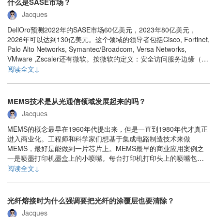
什么是SASE市场？
Jacques
DellOro预测2022年的SASE市场60亿美元，2023年80亿美元，
2026年可以达到130亿美元。这个领域的领导者包括Cisco, Fortinet,
Palo Alto Networks, Symantec/Broadcom, Versa Networks,
VMware ,Zscaler还有微软。按微软的定义：安全访问服务边缘（通
常简称 SASE）是一种安全框架，它将软件定义广域网 ......
阅读全文↓
MEMS技术是从光通信领域发展起来的吗？
Jacques
MEMS的概念最早在1960年代提出来，但是一直到1980年代才真正
进入商业化。工程师和科学家们想基于集成电路制造技术来做
MEMS，最好是能做到一片芯片上。MEMS最早的商业应用案例之
一是喷墨打印机墨盒上的小喷嘴。每台打印机打印头上的喷嘴包括
了一个中空的腔。打印用的墨流到其中，利用微小的电加热器加
阅读全文↓
热，然后通过喷口喷出。这个空腔就是基于同集成电路一样的光刻
技术制造的。1982年，汽车的气囊系统（最早......
光纤熔接时为什么强调要把光纤的涂覆层也要清除？
Jacques