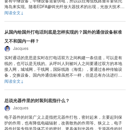
要有中继设备，中继设备需要供电，所以以往海缆线路通常要依托
海岛来实现。随着EDFA掺铒光纤放大器技术的出现，光放大技术的
引入让无中继传输距离得以延长，放松了海缆系统设计的一些难
阅读全文↓
度。海缆的护套如果被海洋生物或者渔船，军舰甚至地震等破坏，
当然会影响通信。鱼咬一般不是问题，渔船和地震更多是......
从国内给国外打电话到底是怎样实现的？国外的通信设备标准
又不和国内一样？
Jacques
实时通话的意思是实时在打电话双方之间构建一条信道，可以是有
线的，也可以是无线的。从呼叫人到被叫人之间要通过双方的本地
接入网，城域网，干线网，国际线路（海缆），要通过各种传输设
备，交换设备。国内外通信标准虽然不一样，但是总有办法进行对
接，在某个节点把相应的信号转换成对方标准接收的就行。虽然说
阅读全文↓
理论上没有问题，但是互联互通始终是电信行业一个大问题，需要
各运营商，设备商协同配合，才能解决。......
总说光器件里的封装到底指什么？
Jacques
电子器件的封装广义上是指把元器件打包，密封起来，主要起到保
护的作用，也有降低电磁辐射，改善散热的作用等。狭义上，电子
器件封装专指半导体芯片的密封。更具体到光器件，无源器件的封