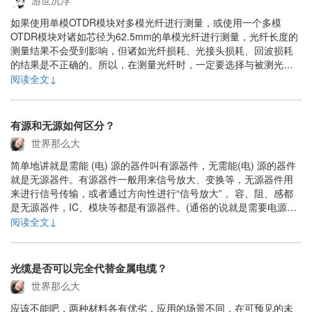
游世沉浮
如果使用单模OTDR模块对多模光纤进行测量，或使用一个多模
OTDR模块对诸如芯径为62.5mm的单模光纤进行测量，光纤长度的
测量结果不会受到影响，但诸如光纤损耗、光接头损耗、回波损耗
的结果是不正确的。所以，在测量光纤时，一定要选择与被测光纤
相匹配的OTDR进行测量，这样才能得到各项性能指标均正确的结
阅读全文↓
果。......
有源和无源如何区分？
世界那么大
简单地讲就是需能 (电) 源的器件叫有源器件，无需能(电) 源的器件
就是无源器件。有源器件一般用来信号放大、变换等，无源器件用
来进行信号传输，或者通过方向性进行“信号放大” 。容、阻、感都
是无源器件，IC、模块等都是有源器件。(通俗的说就是需要电源才
能显示其特性的就是有源元件，如三极管。而不用电源就能显示其
阅读全文↓
特性的就叫无源元件)......
光缆是否可以完全代替金属电缆？
世界那么大
应该不能吧，两种材料各有优劣，应用的场景不同，在可预见的未