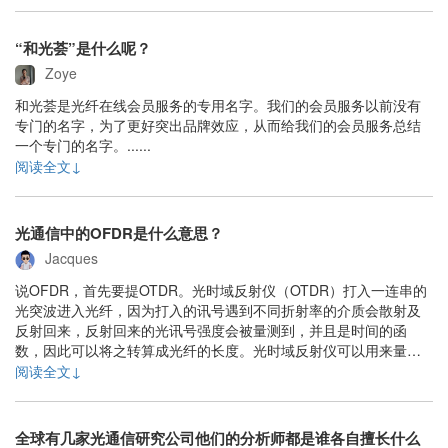
“和光荟”是什么呢？
Zoye
和光荟是光纤在线会员服务的专用名字。我们的会员服务以前没有
专门的名字，为了更好突出品牌效应，从而给我们的会员服务总结
一个专门的名字。......
阅读全文↓
光通信中的OFDR是什么意思？
Jacques
说OFDR，首先要提OTDR。光时域反射仪（OTDR）打入一连串的
光突波进入光纤，因为打入的讯号遇到不同折射率的介质会散射及
反射回来，反射回来的光讯号强度会被量测到，并且是时间的函
数，因此可以将之转算成光纤的长度。光时域反射仪可以用来量测
光纤的长度、衰减，包括光纤的熔接处及转接处皆可量测。在光纤
阅读全文↓
断掉时也可以用来量测中断点。相比OTDR，OFDR（光频域反射
仪）采用了线性扫频窄线宽单纵模激光器用作光......
全球有几家光通信研究公司他们的分析师都是谁各自擅长什么