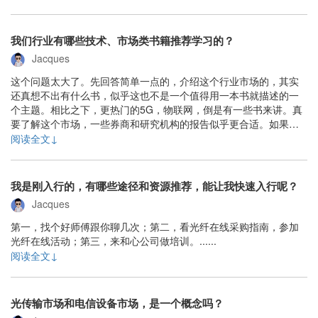
我们行业有哪些技术、市场类书籍推荐学习的？
Jacques
这个问题太大了。先回答简单一点的，介绍这个行业市场的，其实
还真想不出有什么书，似乎这也不是一个值得用一本书就描述的一
个主题。相比之下，更热门的5G，物联网，倒是有一些书来讲。真
要了解这个市场，一些券商和研究机构的报告似乎更合适。如果说
到技术，那又似乎有太多的书。现在从职业学校到大学本科，已经
阅读全文↓
有许多版本的光纤通信教材，这些教材大同小异。我的同学，南京
工业大学王辉老师那本就是近期出版的光通信教材里很不......
我是刚入行的，有哪些途径和资源推荐，能让我快速入行呢？
Jacques
第一，找个好师傅跟你聊几次；第二，看光纤在线采购指南，参加
光纤在线活动；第三，来和心公司做培训。......
阅读全文↓
光传输市场和电信设备市场，是一个概念吗？