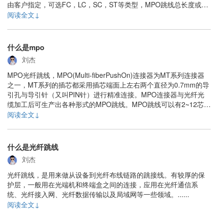
由客户指定，可选FC，LC，SC，ST等类型，MPO跳线总长度或分
支长度及其他要求任由客户选择。各种MPO光纤跳线，MPO转接跳
阅读全文↓
线，MTP类型，MTP万兆跳线，多模万兆跳线，MPO带分支器跳线
等形式的MPO......
什么是mpo
刘杰
MPO光纤跳线，MPO(Multi-fiberPushOn)连接器为MT系列连接器
之一，MT系列的插芯都采用插芯端面上左右两个直径为0.7mm的导
引孔与导引针（又叫PIN针）进行精准连接。MPO连接器与光纤光
缆加工后可生产出各种形式的MPO跳线。MPO跳线可以有2~12芯设
计，最多可以是24芯，使用最多的是12芯的MPO连接器。MPO连接
阅读全文↓
器的紧凑设计，使MPO跳线芯数多，体积小。MPO跳线被广泛
应......
什么是光纤跳线
刘杰
光纤跳线，是用来做从设备到光纤布线链路的跳接线。有较厚的保
护层，一般用在光端机和终端盒之间的连接，应用在光纤通信系
统、光纤接入网、光纤数据传输以及局域网等一些领域。......
阅读全文↓