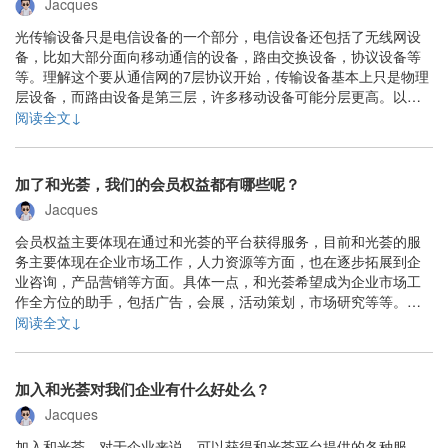
Jacques
光传输设备只是电信设备的一个部分，电信设备还包括了无线网设
备，比如大部分面向移动通信的设备，路由交换设备，协议设备等
等。理解这个要从通信网的7层协议开始，传输设备基本上只是物理
层设备，而路由设备是第三层，许多移动设备可能分层更高。以上
回答并不很准确，只是个大概，你首先要知道一个电信网包括了哪
阅读全文↓
些部分。......
加了和光荟，我们的会员权益都有哪些呢？
Jacques
会员权益主要体现在通过和光荟的平台获得服务，目前和光荟的服
务主要体现在企业市场工作，人力资源等方面，也在逐步拓展到企
业咨询，产品营销等方面。具体一点，和光荟希望成为企业市场工
作全方位的助手，包括广告，会展，活动策划，市场研究等等。为
了让和光荟服务更具体化，我们还在努力建设后台的数据库，包括
阅读全文↓
产品，图片，市场数据，技术资料等等。......
加入和光荟对我们企业有什么好处么？
Jacques
加入和光荟，对于企业来说，可以获得和光荟平台提供的各种服