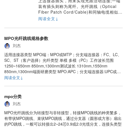
上连接器插头，用来实现光路活动连接;一端
装有插头则称为尾纤。光纤跳线（Optical
Fiber Patch Cord/Cable)和同轴电缆相似，
只是没有网状屏蔽层。中心是光传播的玻璃
阅读全文↓
芯。在多模光纤中，芯的直径是
50μm~65μm，大致与人的头发的粗细相
当。而单模光纤芯的直径为8μm~10μm。芯
MPO光纤跳线规格参数
外面包围着一层折射率比芯低的玻璃封套，
刘杰
以使光纤保持在芯内。......
适用连接器类型 MPO端：MPO或MTP；分支端连接器：FC、LC、
SC、ST（客户选择）光纤类型 单模 多模（PC）工作波长范围
1250~1650nm 850nm,1300nm测试波长 1310nm,1550nm
850nm,1300nm端面研磨类型 MPO:APC；分支端连接器:UPC或
APC MPO:PC；分支端连接器:UPC或APC插入损耗IL MPO:典型值
阅读全文↓
≤0.50dB，最大值≤0.......
mpo分类
刘杰
MPO光纤跳线分为转接型与非转接型，转接MPO跳线的种类繁多，
有带状MPO跳线、束状MPO跳线，通过分支器（圆形或方形）扇出
的PO跳线，一般可以转接出2~24芯0.9或2.0光缆分支，连接头类型