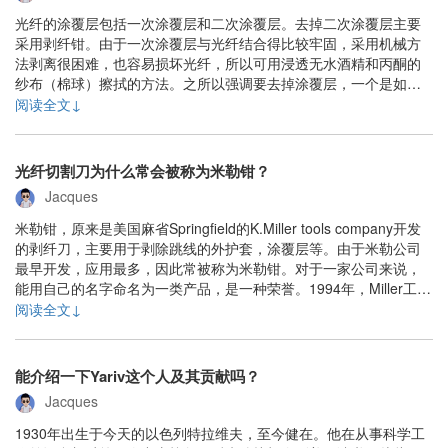
光纤的涂覆层包括一次涂覆层和二次涂覆层。去掉二次涂覆层主要
采用剥纤钳。由于一次涂覆层与光纤结合得比较牢固，采用机械方
法剥离很困难，也容易损坏光纤，所以可用浸透无水酒精和丙酮的
纱布（棉球）擦拭的方法。之所以强调要去掉涂覆层，一个是如果
不去掉，可能导致随后的光纤切割困难，甚至损害切割刀，要知
阅读全文↓
道，涂覆层就是起到保护光纤的作用的。另一个原因，涂覆层的化
学材料如果去得不干净，可能在随后的熔接过程中带来额外的......
光纤切割刀为什么常会被称为米勒钳？
Jacques
米勒钳，原来是美国麻省Springfield的K.Miller tools company开发
的剥纤刀，主要用于剥除跳线的外护套，涂覆层等。由于米勒公司
最早开发，应用最多，因此常被称为米勒钳。对于一家公司来说，
能用自己的名字命名为一类产品，是一种荣誉。1994年，Miller工具
公司被美国电缆工具制造商Ripley收购，成为Ripley旗下品牌。2006
阅读全文↓
年，Ripley进入中国，在上海设立办事处。......
能介绍一下Yariv这个人及其贡献吗？
Jacques
1930年出生于今天的以色列特拉维夫，至今健在。他在从事科学工