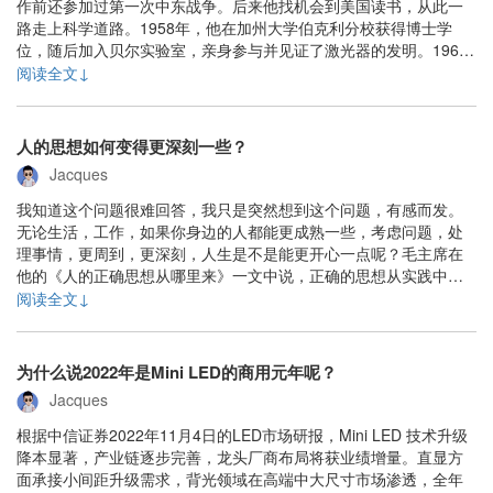
作前还参加过第一次中东战争。后来他找机会到美国读书，从此一
路走上科学道路。1958年，他在加州大学伯克利分校获得博士学
位，随后加入贝尔实验室，亲身参与并见证了激光器的发明。1964
年后他加入加州理工，并一直工作到退休。光电子学之所以成为一
阅读全文↓
个学科离不开这位Yariv。他当年在贝尔实验室最早也是从事从微波
震荡到激光震荡的早期研究，只是没能成......
人的思想如何变得更深刻一些？
Jacques
我知道这个问题很难回答，我只是突然想到这个问题，有感而发。
无论生活，工作，如果你身边的人都能更成熟一些，考虑问题，处
理事情，更周到，更深刻，人生是不是能更开心一点呢？毛主席在
他的《人的正确思想从哪里来》一文中说，正确的思想从实践中的
来，从生产斗争，阶级斗争，科学实验中得来。经过物质到精神，
阅读全文↓
精神到物质的多次反复才能得来。一个人当然不可能凡事都要实践
才得知，所以正确理解毛主席所说的，其实这种实践一方面......
为什么说2022年是Mini LED的商用元年呢？
Jacques
根据中信证券2022年11月4日的LED市场研报，Mini LED 技术升级
降本显著，产业链逐步完善，龙头厂商布局将获业绩增量。直显方
面承接小间距升级需求，背光领域在高端中大尺寸市场渗透，全年