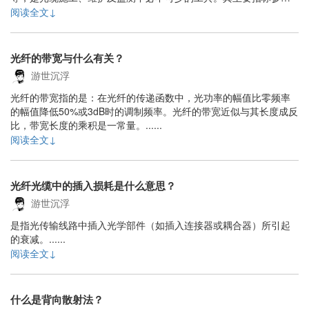
包括：动态范围、灵敏度、分辨率、测量时间和盲区等。......
阅读全文↓
光纤的带宽与什么有关？
游世沉浮
光纤的带宽指的是：在光纤的传递函数中，光功率的幅值比零频率
的幅值降低50%或3dB时的调制频率。光纤的带宽近似与其长度成反
比，带宽长度的乘积是一常量。......
阅读全文↓
光纤光缆中的插入损耗是什么意思？
游世沉浮
是指光传输线路中插入光学部件（如插入连接器或耦合器）所引起
的衰减。......
阅读全文↓
什么是背向散射法？