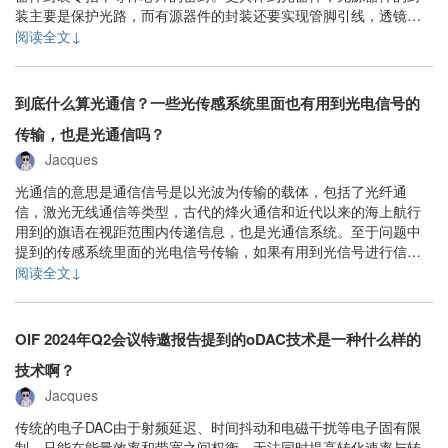
装主要是保护光路，而有源器件的封装还要实现管脚引线，透镜耦
合等作用。......
阅读全文↓
到底什么算光通信？一些光传感系统里面也有用到光电信号的
传输，也是光通信吗？
Jacques
光通信的意思是通信信号是以光波为传输的载体，包括了光纤通
信，激光无线通信等类型，古代的烽火通信和近代以来的海上航行
用到的旗语在视距范围内传递信息，也是光通信系统。至于问题中
提到的传感系统里面的光电信号传输，如果有用到光信号进行信息
传递，当然也是光通信的范围，只不过整个系统是传感为主。事实
阅读全文↓
上一个系统是光通信，还是光传感，或者其他，还是要看系统完成
的主要功能。通信有时候是主要的，有时候只是辅助角色。但......
OIF 2024年Q2会议特邀报告提到的oDAC技术是一种什么样的
技术啊？
Jacques
传统的电子DAC由于射频延迟、时间抖动和电磁干扰等电子固有限
制，只能在能量效率和带宽之间权衡，无法同时提高转化速率与转