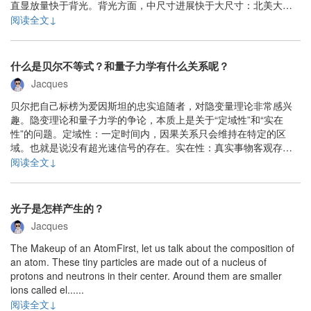
直显放量快于背光。背光方面，中尺寸进展快于大尺寸：北美大客
户搭载Mini LED背光的产品引领中尺寸渗透率至2%，晶电、隆达等
阅读全文↓
中国台湾厂商有望受益于供应链带来的增长机会，部分中国大陆厂
商有望逐步导入。大尺寸主......
什么是贝尔不等式？和量子力学有什么关系呢？
Jacques
贝尔把自己标榜为爱因斯坦的忠实追随者，对隐变量理论非常感兴
趣。隐变理论和量子力学的争论，本质上是关于“定域性”和“实在
性”的问题。定域性：一定时间内，因果关系只会维持在特定的区
域。也就是说没有超光速信号的存在。实在性：真实事物客观存
在，不依赖于观察者。贝尔不等式是一个非常严密的数学定理，物
阅读全文↓
理中仅仅依赖于定域性和实在性。可是贝尔发现，在量子力学中，
当坐标夹角足够小时，量子行为将会突破贝尔不等式。20......
光子是怎样产生的？
Jacques
The Makeup of an AtomFirst, let us talk about the composition of
an atom. These tiny particles are made out of a nucleus of
protons and neutrons in their center. Around them are smaller
ions called el......
阅读全文↓