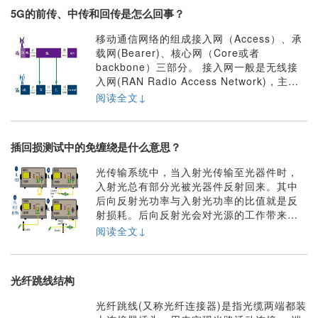
5G的前传、中传和回传是怎么回事？
移动通信网络的组成接入网（Access）、承
载网(Bearer)、核心网（Core或者
backbone）三部分。 接入网一般是无线接
入网(RAN Radio Access Network)，主要
由基站（Base station）和连接基站的线路
阅读全文↓
组成。不同代的移动通信网络中RAN的结构
不同，对光纤的使用也不同。从4G时代开
始，光纤大量进入RAN的建设。RAN也包括
插回损测试中的免缠绕是什么意思？
几个部分。4G只有前传和回传两部分B......
光传输系统中，当入射光传输至光器件时，
入射光总有部分光被光器件反射回来。其中
后向反射光功率与入射光功率的比值就是反
射损耗。后向反射光会对光源的工作带来不
利的影响，因此光器件的反射损耗测试就成
阅读全文↓
为必须。常用的光回波损耗测试方法包括
OCWR光连续波反射测试和OTDR光时域反
射测试。这两种方法都是IEC61300-3-6建议
光纤跳线结构
的方法。前者适合测试小于等于-55dB的反射
损耗，但是使用中需要缠绕等办法消除光
光纤跳线(又称光纤连接器)是指光缆两端都装
纤......