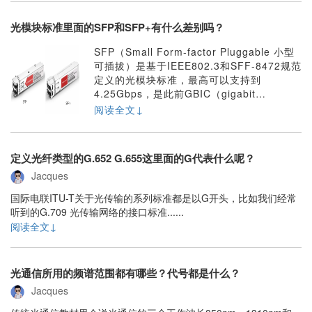
光模块标准里面的SFP和SFP+有什么差别吗？
SFP（Small Form-factor Pluggable 小型
可插拔）是基于IEEE802.3和SFF-8472规范
定义的光模块标准，最高可以支持到
4.25Gbps，是此前GBIC（gigabit
interface converter 千兆接口转换器）光模
阅读全文↓
块的升级版，尺寸缩小了一半，所以也叫迷
你GBIC。由于SFP光模块的最高速率只有
4.25Gbps，所以10G时代到来后，就需要新
定义光纤类型的G.652 G.655这里面的G代表什么呢？
的标准。......
Jacques
国际电联ITU-T关于光传输的系列标准都是以G开头，比如我们经常
听到的G.709 光传输网络的接口标准......
阅读全文↓
光通信所用的频谱范围都有哪些？代号都是什么？
Jacques