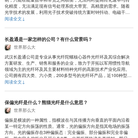
化精度，无法满足现有信号处理系统大带宽、高精度的需求。随着
光学技术的发展，利用光子技术突破传统方案时钟抖动、电磁干扰
的瓶颈从而实现高速、高精度的数模转换器引起许多研究者注意，
阅读全文↓
充分发挥光子技术高速采样时钟、大带宽和无电磁干扰的优势实现
数字信号到模拟信号的转换，提升通信系统性能是极具发......
长盈通是一家怎样的公司？有什么背景吗？
世界那么大
武汉长盈通公司是专业从事光纤陀螺核心器件光纤环及其综合解决
方案研发、生产、销售和服务的企业，致力于开拓以军用惯性导航
领域为主的光纤环及其主要材料特种光纤的高新技术产业化应用。
公司拥有四大类、六小类，200多型号的光纤环产品，近100种型号
的特种光纤产品。在光纤环领域，长盈通公司拥有从器件，特纤，
阅读全文↓
胶粘剂和涂敷材料，生产设备在内的完整产业布局和核心竞争力。
长盈通的创始人皮亚斌皮总是湖北人，1986年考......
保偏光纤是什么？熊猫光纤是什么意思？
世界那么大
偏振是横波的一种属性，指横波在与其传播方向垂直的平面内沿着
某一特定方向振荡的性质。通常，光的偏振方向是指其电场的振荡
方向。光的偏振存在3种偏振态：完全偏振、部分偏振和完全非偏