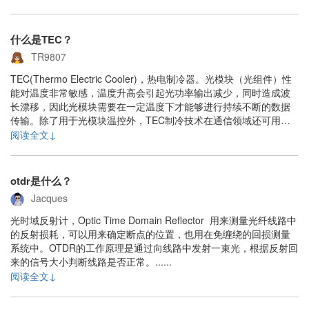
什么是TEC？
TR9807
TEC(Thermo Electric Cooler)，热电制冷器。光模块（光组件）性
能对温度非常敏感，温度升高会引起光功率输出减少，同时造成波
长漂移，因此光模块需要在一定温度下才能够进行持续不断的数据
传输。除了用于光模块温控外，TEC制冷技术在通信领域还可用于
光纤放大器、基站电池柜、光通道监视器、社区公共电视天线系
阅读全文↓
统、泵浦激光器、波长锁定器、雪崩光电二极管等产品的温控。......
otdr是什么？
Jacques
光时域反射计，Optic Time Domain Reflector 用来测量光纤线路中
的反射损耗，可以用来确定断点的位置，也用在免缠绕的回损测量
系统中。OTDR的工作原理是通过向线路中发射一束光，根据反射回
来的信号大小判断线路是否正常。......
阅读全文↓