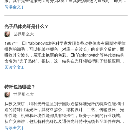
振。其中完全偏振光又可分为3类：当其振荡轨迹为直线时，即只沿
确定的方向振荡，称为线偏振光；当其振荡轨迹为一椭圆时，称为
阅读全文↓
椭圆偏振光；当其振荡轨迹为一圆形时，称为圆偏振光。自然光属
于完全非偏振光，可看作所有方向上线偏振光的集合。当......
光子晶体光纤是什么？
世界那么大
1987年，Eli Yablonovitch等科学家发现某些动物体表有周期性规律
排列的细毛，可以把某些颜色（对应一定波长）的光完全反射，而
吸收其它波长，展现出艳丽的色彩。Eli Yablonovitch等将此类结构
命名为 “光子晶体”。很快，这一结构在光纤领域得到了移植应用。
1992年，Phillip Russell等人提出“光子晶体光纤”（微结构光纤中的
阅读全文↓
一......
特纤包括哪些？
世界那么大
从狭义来讲，特种光纤是区别于国际通信标准光纤的特殊性能和用
途的特殊用途光纤，其材料掺杂、结构设计、工艺、传输波长、光
学性能、机械和环境性能都具有特殊性，服务于不同的行业领域。
从广义来讲，包括特种光纤以及通信光纤特种光缆甚至组件在内的
都属于特种光纤(产品)范畴，应用于通信、传感、电力、石油石化、
阅读全文↓