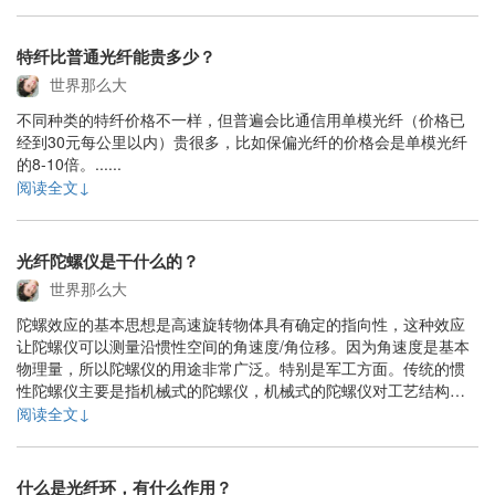
工业和军事等各个领域。特纤的种类很多，按应用分，常见的有用
于光纤放大器和激光器的增益光纤（掺铒，掺钇，掺镤......
特纤比普通光纤能贵多少？
世界那么大
不同种类的特纤价格不一样，但普遍会比通信用单模光纤（价格已
经到30元每公里以内）贵很多，比如保偏光纤的价格会是单模光纤
的8-10倍。......
阅读全文↓
光纤陀螺仪是干什么的？
世界那么大
陀螺效应的基本思想是高速旋转物体具有确定的指向性，这种效应
让陀螺仪可以测量沿惯性空间的角速度/角位移。因为角速度是基本
物理量，所以陀螺仪的用途非常广泛。特别是军工方面。传统的惯
性陀螺仪主要是指机械式的陀螺仪，机械式的陀螺仪对工艺结构的
要求很高，结构复杂，它的精度受到了很多方面的制约。从1976年
阅读全文↓
美国犹他大学的VALI和SHORTHILL等人成功研制第1个光纤陀螺
(fiber-optic gyros......
什么是光纤环，有什么作用？