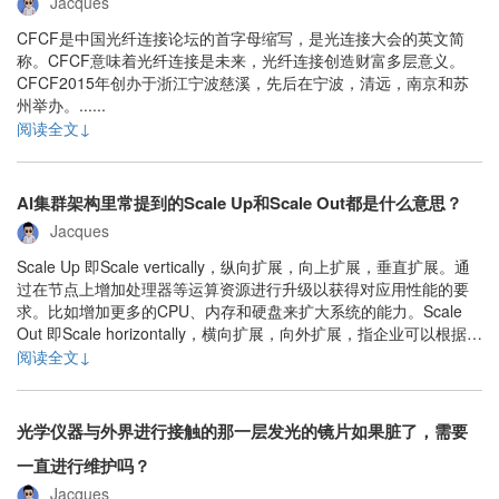
Jacques
CFCF是中国光纤连接论坛的首字母缩写，是光连接大会的英文简
称。CFCF意味着光纤连接是未来，光纤连接创造财富多层意义。
CFCF2015年创办于浙江宁波慈溪，先后在宁波，清远，南京和苏
州举办。......
阅读全文↓
AI集群架构里常提到的Scale Up和Scale Out都是什么意思？
Jacques
Scale Up 即Scale vertically，纵向扩展，向上扩展，垂直扩展。通
过在节点上增加处理器等运算资源进行升级以获得对应用性能的要
求。比如增加更多的CPU、内存和硬盘来扩大系统的能力。Scale
Out 即Scale horizontally，横向扩展，向外扩展，指企业可以根据需
求增加不同的服务器应用，依靠多部服务器协同运算，借负载平衡
阅读全文↓
及容错等功能来提高运算能力及可靠度。......
光学仪器与外界进行接触的那一层发光的镜片如果脏了，需要
一直进行维护吗？
Jacques