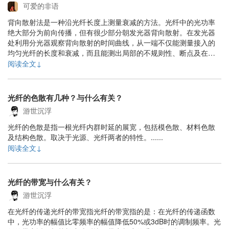
可爱的非语
背向散射法是一种沿光纤长度上测量衰减的方法。光纤中的光功率
绝大部分为前向传播，但有很少部分朝发光器背向散射。在发光器
处利用分光器观察背向散射的时间曲线，从一端不仅能测量接入的
均匀光纤的长度和衰减，而且能测出局部的不规则性、断点及在接
头和连接器引起的光功率损耗。 ......
阅读全文↓
光纤的色散有几种？与什么有关？
游世沉浮
光纤的色散是指一根光纤内群时延的展宽，包括模色散、材料色散
及结构色散。取决于光源、光纤两者的特性。......
阅读全文↓
光纤的带宽与什么有关？
游世沉浮
在光纤的传递光纤的带宽指光纤的带宽指的是：在光纤的传递函数
中，光功率的幅值比零频率的幅值降低50%或3dB时的调制频率。光