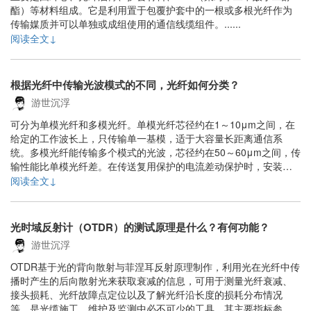
酯）等材料组成。它是利用置于包覆护套中的一根或多根光纤作为
传输媒质并可以单独或成组使用的通信线缆组件。......
阅读全文↓
根据光纤中传输光波模式的不同，光纤如何分类？
游世沉浮
可分为单模光纤和多模光纤。单模光纤芯径约在1～10μm之间，在
给定的工作波长上，只传输单一基模，适于大容量长距离通信系
统。多模光纤能传输多个模式的光波，芯径约在50～60μm之间，传
输性能比单模光纤差。在传送复用保护的电流差动保护时，安装在
变电站通信机房的光电转换装置与安装在主控室的保护装置之间多
阅读全文↓
用多模光纤。......
光时域反射计（OTDR）的测试原理是什么？有何功能？
游世沉浮
OTDR基于光的背向散射与菲涅耳反射原理制作，利用光在光纤中传
播时产生的后向散射光来获取衰减的信息，可用于测量光纤衰减、
接头损耗、光纤故障点定位以及了解光纤沿长度的损耗分布情况
等，是光缆施工、维护及监测中必不可少的工具。其主要指标参数