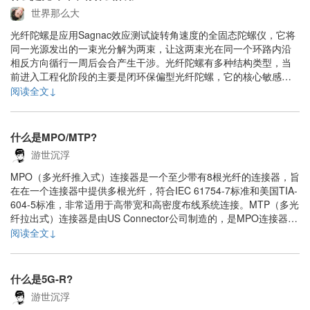
世界那么大
光纤陀螺是应用Sagnac效应测试旋转角速度的全固态陀螺仪，它将
同一光源发出的一束光分解为两束，让这两束光在同一个环路内沿
相反方向循行一周后会合产生干涉。光纤陀螺有多种结构类型，当
前进入工程化阶段的主要是闭环保偏型光纤陀螺，它的核心敏感元
件是保偏光纤环，其基本构成包括保偏光纤及骨架。保偏光纤环采
阅读全文↓
用四极对称绕法，并辅以特殊的密封胶填充，构成全固态的光纤环
线圈。对于光纤环绕法而言，由于各种绕法规律限制......
什么是MPO/MTP?
游世沉浮
MPO（多光纤推入式）连接器是一个至少带有8根光纤的连接器，旨
在在一个连接器中提供多根光纤，符合IEC 61754-7标准和美国TIA-
604-5标准，非常适用于高带宽和高密度布线系统连接。MTP（多光
纤拉出式）连接器是由US Connector公司制造的，是MPO连接器的
改进版，因此MTP连接器可以与通用的MPO连接器完全兼容，并且
阅读全文↓
可以直接与基于MPO光纤跳线的布线系统互连。但是，与通用的
MPO......
什么是5G-R?
游世沉浮