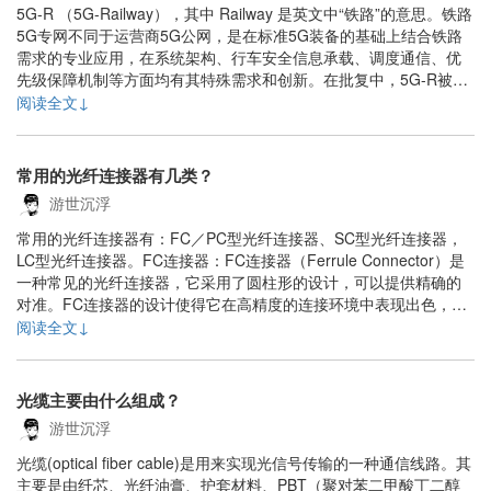
5G-R （5G-Railway），其中 Railway 是英文中“铁路”的意思。铁路
5G专网不同于运营商5G公网，是在标准5G装备的基础上结合铁路
需求的专业应用，在系统架构、行车安全信息承载、调度通信、优
先级保障机制等方面均有其特殊需求和创新。在批复中，5G-R被称
为“基于5G技术的铁路新一代移动通信系统”。 简单来说，5G-R是国
阅读全文↓
铁集团的专用5G网络，专门用于满足铁路通信运营和管理需
求，......
常用的光纤连接器有几类？
游世沉浮
常用的光纤连接器有：FC／PC型光纤连接器、SC型光纤连接器，
LC型光纤连接器。FC连接器：FC连接器（Ferrule Connector）是
一种常见的光纤连接器，它采用了圆柱形的设计，可以提供精确的
对准。FC连接器的设计使得它在高精度的连接环境中表现出色，因
为它的尺寸较小，可以在有限的空间内实现更多的连接。FC连接器
阅读全文↓
通常用于数据通信和电信应用，包括数字、模拟和长距离应用。PC
光纤连接器：PC光纤......
光缆主要由什么组成？
游世沉浮
光缆(optical fiber cable)是用来实现光信号传输的一种通信线路。其
主要是由纤芯、光纤油膏、护套材料、PBT（聚对苯二甲酸丁二醇