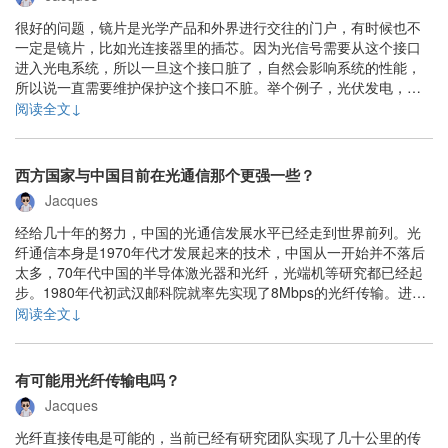
很好的问题，镜片是光学产品和外界进行交往的门户，有时候也不
一定是镜片，比如光连接器里的插芯。因为光信号需要从这个接口
进入光电系统，所以一旦这个接口脏了，自然会影响系统的性能，
所以说一直需要维护保护这个接口不脏。举个例子，光伏发电，不
算光学仪器，也是光电产品，其发电的光伏板也是要维持干净的。
阅读全文↓
各类光学系统，光电系统，如何保持接口不受环境污染其实是个很
大的工艺难题。光纤连接器领域的非接触式光连接器就是一......
西方国家与中国目前在光通信那个更强一些？
Jacques
经给几十年的努力，中国的光通信发展水平已经走到世界前列。光
纤通信本身是1970年代才发展起来的技术，中国从一开始并不落后
太多，70年代中国的半导体激光器和光纤，光端机等研究都已经起
步。1980年代初武汉邮科院就率先实现了8Mbps的光纤传输。进入
到90年代之后，随着巨大中华的崛起和八纵八横的建设，无论SDH
阅读全文↓
设备还是光纤网络铺设规模都已经迎头赶上。发展至今，在网络规
模，光纤光缆，各类设备和器件的销售......
有可能用光纤传输电吗？
Jacques
光纤直接传电是可能的，当前已经有研究团队实现了几十公里的传