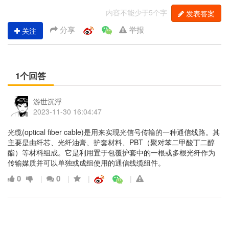
内容不能少于5个字
发表答案
分享
举报
关注
1个回答
游世沉浮
2023-11-30 16:04:47
光缆(optical fiber cable)是用来实现光信号传输的一种通信线路。其
主要是由纤芯、光纤油膏、护套材料、PBT（聚对苯二甲酸丁二醇
酯）等材料组成。它是利用置于包覆护套中的一根或多根光纤作为
传输媒质并可以单独或成组使用的通信线缆组件。
0
0
|
|
|
|