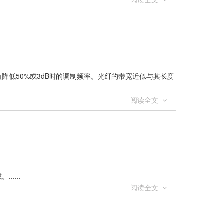
降低50%或3dB时的调制频率。光纤的带宽近似与其长度
阅读全文
....
阅读全文