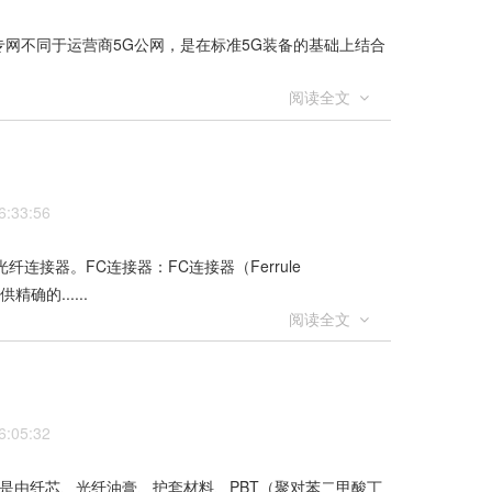
。铁路5G专网不同于运营商5G公网，是在标准5G装备的基础上结合
阅读全文
:33:56
连接器。FC连接器：FC连接器（Ferrule
确的......
阅读全文
:05:32
路。其主要是由纤芯、光纤油膏、护套材料、PBT（聚对苯二甲酸丁