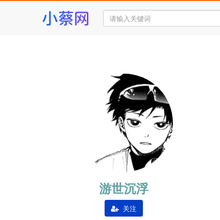
游世沉浮
关注