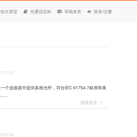
信大讲堂
光通信百科
等我来答
登录/注册
:11:21
连接器中提供多根光纤，符合IEC 61754-7标准和美
...
阅读全文
:43:44