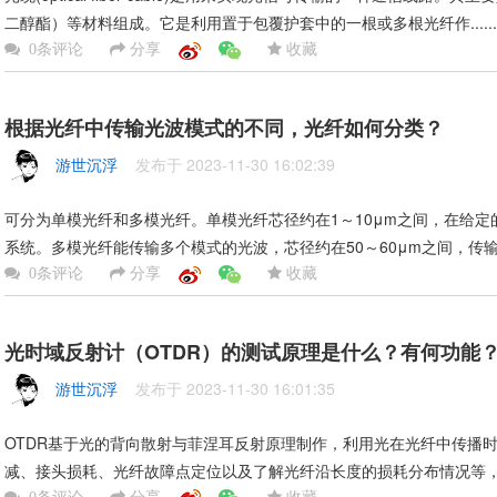
二醇酯）等材料组成。它是利用置于包覆护套中的一根或多根光纤作......
分享
收藏
0条评论
根据光纤中传输光波模式的不同，光纤如何分类？
游世沉浮
发布于 2023-11-30 16:02:39
可分为单模光纤和多模光纤。单模光纤芯径约在1～10μm之间，在给
系统。多模光纤能传输多个模式的光波，芯径约在50～60μm之间，传输性能
分享
收藏
0条评论
光时域反射计（OTDR）的测试原理是什么？有何功能
游世沉浮
发布于 2023-11-30 16:01:35
OTDR基于光的背向散射与菲涅耳反射原理制作，利用光在光纤中传播
减、接头损耗、光纤故障点定位以及了解光纤沿长度的损耗分布情况等，是光
分享
收藏