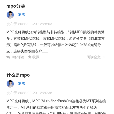
mpo分类
刘杰
发布于 2022-06-20 12:28:03
MPO光纤跳线分为转接型与非转接型，转接MPO跳线的种类繁
多，有带状MPO跳线、束状MPO跳线，通过分支器（圆形或方
形）扇出的PO跳线，一般可以转接出2~24芯0.9或2.0光缆分
支，连接头类型由客户......
收藏
阅读全文
0条评论
什么是mpo
刘杰
发布于 2022-06-20 12:26:38
MPO光纤跳线，MPO(Multi-fiberPushOn)连接器为MT系列连接
器之一，MT系列的插芯都采用插芯端面上左右两个直径为
0.7mm的导引孔与导引针（又叫PIN针）进行精准连接。MPO连