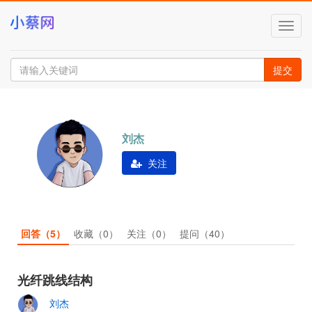
切
换
导
航
提交
刘杰
关注
回答
（5）
收藏
（0）
关注
（0）
提问
（40）
光纤跳线结构
刘杰