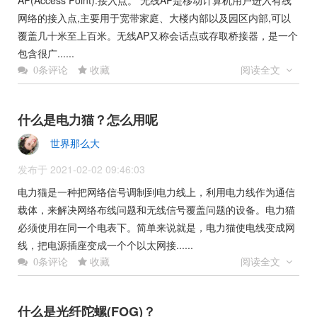
AP(Access Point):接入点。 无线AP是移动计算机用户进入有线
网络的接入点,主要用于宽带家庭、大楼内部以及园区内部,可以
覆盖几十米至上百米。无线AP又称会话点或存取桥接器，是一个
包含很广......
收藏
阅读全文
0条评论
什么是电力猫？怎么用呢
世界那么大
发布于 2021-02-02 09:46:03
电力猫是一种把网络信号调制到电力线上，利用电力线作为通信
载体，来解决网络布线问题和无线信号覆盖问题的设备。电力猫
必须使用在同一个电表下。简单来说就是，电力猫使电线变成网
线，把电源插座变成一个个以太网接......
收藏
阅读全文
0条评论
什么是光纤陀螺(FOG)？