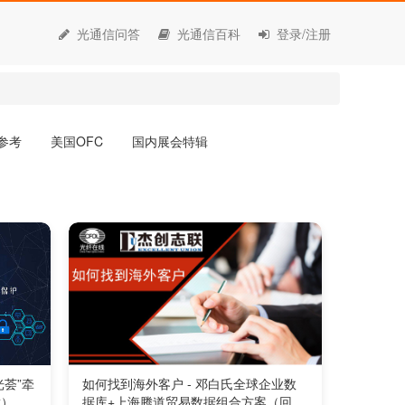
光通信问答
光通信百科
登录/注册
参考
美国OFC
国内展会特辑
光荟”牵
如何找到海外客户 - 邓白氏全球企业数
放）
据库+上海腾道贸易数据组合方案（回