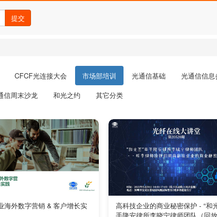
提交
CFCF光连接大会
市场部培训
光通信基础
光通信信息
通信周末沙龙
和光之约
其它分类
业海外数字营销 & 客户增长实
高科技企业的商业秘密保护 - “和
）
手隆安律所李晓宁律师团队（回